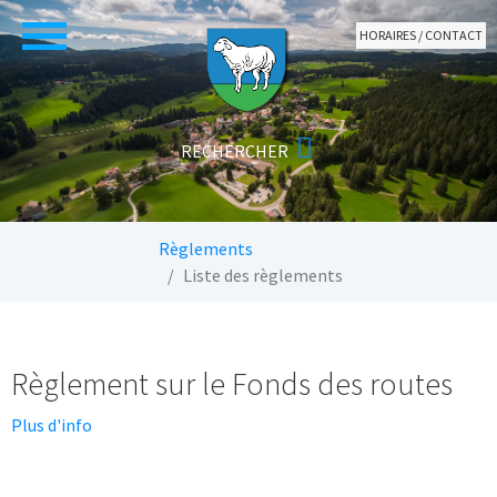
Aller au contenu principal
HORAIRES / CONTACT
Vous êtes ici:
Règlements
Liste des règlements
Règlement sur le Fonds des routes
Plus d'info