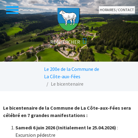
Aller au contenu principal
HORAIRES / CONTACT
Vous êtes ici:
Le 200e de la Commune de
La Côte-aux-Fées
Le bicentenaire
Le bicentenaire de la Commune de La Côte-aux-Fées sera
célébré en 7 grandes manifestations :
Samedi 6 juin 2026 (Initialement le 25.04.2026)
:
Excursion pédestre