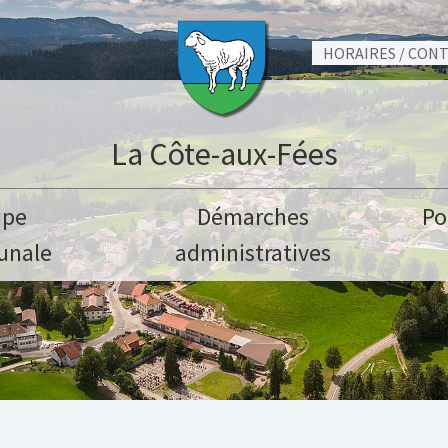
HORAIRES / CON
La Côte-aux-Fées
ipe
Démarches
Po
nale
administratives